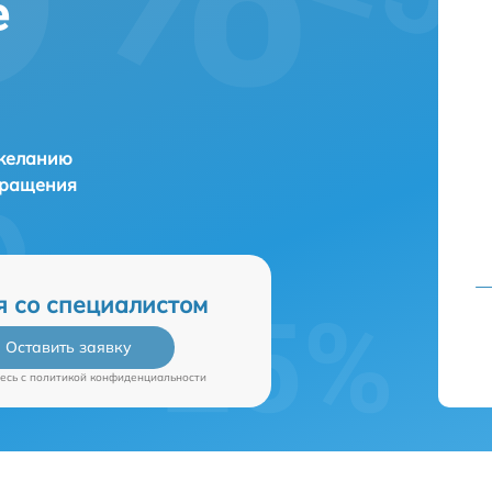
е
 желанию
бращения
я со специалистом
Оставить заявку
есь c
политикой конфиденциальности