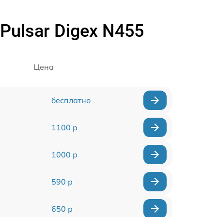
ulsar Digex N455
Цена
бесплатно
1100 р
1000 р
590 р
650 р