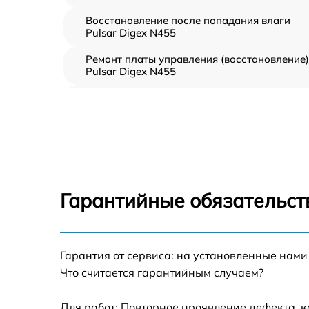
Восстановление после попадания влаги
Pulsar Digex N455
Ремонт платы управления (восстановление)
Pulsar Digex N455
Прошивка (Обновление ПО) Pulsar Digex
N455
Замена дисплея (экрана) Pulsar Digex N455
Замена корпуса Pulsar Digex N455
Гарантийные обязательст
Замена аккумулятора Pulsar Digex N455
Гарантия от сервиса: на установленные нами
Замена процессора Pulsar Digex N455
Что считается гарантийным случаем?
Замена USB порта Pulsar Digex N455
Для работ: Повторное проявление дефекта, 