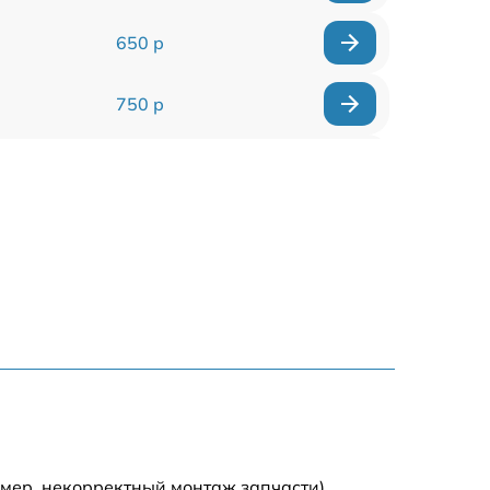
650 р
750 р
450 р
750 р
1250 р
590 р
650 р
590 р
мер, некорректный монтаж запчасти).