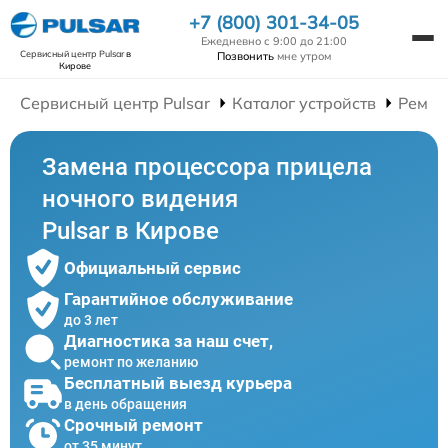
+7 (800) 301-34-05
Ежедневно с 9:00 до 21:00
Сервисный центр Pulsar
в
Позвонить
мне утром
Кирове
Сервисный центр Pulsar
Каталог устройств
Ремон
Замена процессора прицела
ночного видения
Pulsar в Кирове
Официальный сервис
Гарантийное обслуживание
до 3 лет
Диагностика за наш счет,
ремонт по желанию
Бесплатный выезд курьера
в день обращения
Срочный ремонт
от 35 минут