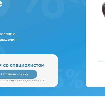
е
 желанию
бращения
я со специалистом
Оставить заявку
есь c
политикой конфиденциальности