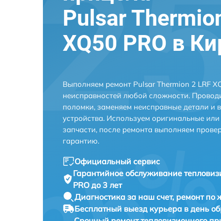
Pulsar Thermio
XQ50 PRO в Ки
Выполняем ремонт Pulsar Thermion 2 LRF X
неисправностей любой сложности. Проводи
поломки, заменяем неисправные детали и 
устройства. Используем оригинальные ил
запчасти, после ремонта выполняем прове
гарантию.
Официальный сервис
Гарантийное обслуживание
тепловиз
PRO до 3 лет
Диагностика за наш счет,
ремонт по
Бесплатный выезд курьера
в день о
Срочный ремонт
тепловизионного при