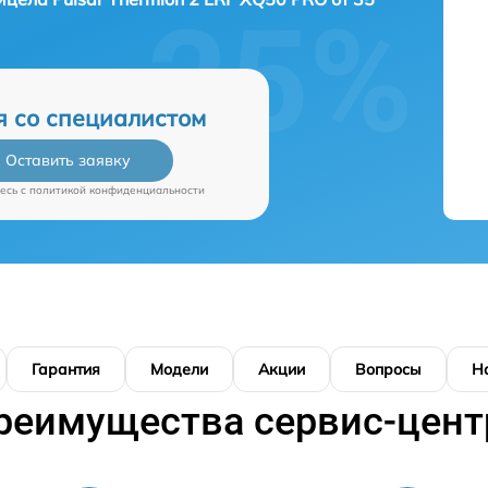
я со специалистом
Оставить заявку
есь c
политикой конфиденциальности
Гарантия
Модели
Акции
Вопросы
Н
реимущества сервис-цент