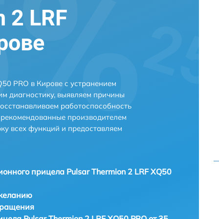
n 2 LRF
рове
Q50 PRO в Кирове с устранением
м диагностику, выявляем причины
восстанавливаем работоспособность
и рекомендованные производителем
рку всех функций и предоставляем
ионного прицела Pulsar Thermion 2 LRF XQ50
 желанию
бращения
цела Pulsar Thermion 2 LRF XQ50 PRO от 35