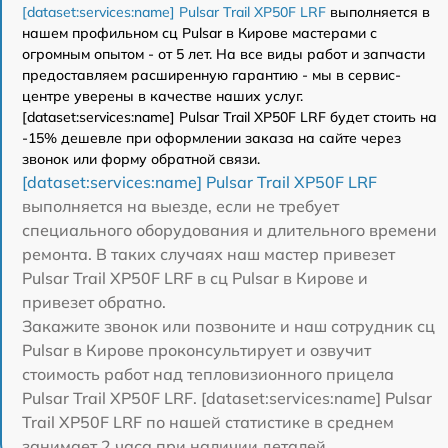
[dataset:services:name] Pulsar Trail XP50F LRF
выполняется в
нашем профильном сц Pulsar в Кирове мастерами с
огромным опытом - от 5 лет. На все виды работ и запчасти
предоставляем расширенную гарантию - мы в сервис-
центре уверены в качестве наших услуг.
[dataset:services:name] Pulsar Trail XP50F LRF будет стоить на
-15% дешевле при оформлении заказа на сайте через
звонок или форму обратной связи.
[dataset:services:name] Pulsar Trail XP50F LRF
выполняется на выезде, если не требует
специального оборудования и длительного времени
ремонта. В таких случаях наш мастер привезет
Pulsar Trail XP50F LRF в сц Pulsar в Кирове и
привезет обратно.
Закажите звонок или позвоните и наш сотрудник сц
Pulsar в Кирове проконсультирует и озвучит
стоимость работ над тепловизионного прицела
Pulsar Trail XP50F LRF. [dataset:services:name] Pulsar
Trail XP50F LRF по нашей статистике в среднем
занимает 2 часа при наличии деталей.