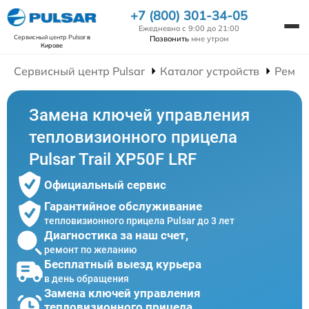
+7 (800) 301-34-05
Ежедневно с 9:00 до 21:00
Сервисный центр Pulsar
в
Позвонить
мне утром
Кирове
Сервисный центр Pulsar
Каталог устройств
Ремон
Замена ключей управления
тепловизионного прицела
Pulsar Trail XP50F LRF
Официальный сервис
Гарантийное обслуживание
тепловизионного прицела Pulsar до 3 лет
Диагностика за наш счет,
ремонт по желанию
Бесплатный выезд курьера
в день обращения
Замена ключей управления
тепловизионного прицела