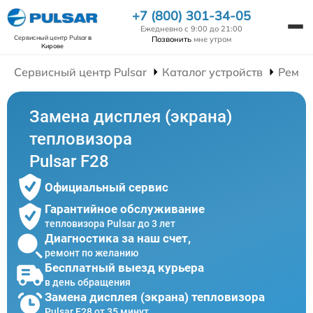
+7 (800) 301-34-05
Ежедневно с 9:00 до 21:00
Сервисный центр Pulsar
в
Позвонить
мне утром
Кирове
Сервисный центр Pulsar
Каталог устройств
Ремон
Замена дисплея (экрана)
тепловизора
Pulsar F28
Официальный сервис
Гарантийное обслуживание
тепловизора Pulsar до 3 лет
Диагностика за наш счет,
ремонт по желанию
Бесплатный выезд курьера
в день обращения
Замена дисплея (экрана) тепловизора
Pulsar F28 от 35 минут