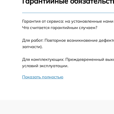
Гарантийные обязательст
Калибровка и настройка тепловизора
Гарантия от сервиса: на установленные нами
Ремонт встроенного дальнометра и
Что считается гарантийным случаем?
других устройств
Для работ: Повторное возникновение дефект
Замена микросхемы логики
запчасти).
Замена ключей управления
Для комплектующих: Преждевременный выход 
условий эксплуатации.
Ремонт цепи питания
Показать полностью
Замена USB порта
Замена процессора
Замена аккумулятора