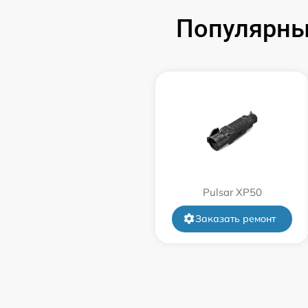
Популярные
Замена корпуса
Замена дисплея (экрана)
Прошивка (Обновление ПО)
Ремонт платы управления
(восстановление)
Восстановление после попадания влаги
Pulsar XP50
Заказать ремонт
Ремонт Wi-Fi
Ремонт разъема
Ремонт капиллярной трубки