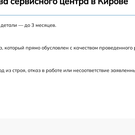
ва сервисного центра в Кирове
от 60 мин
 детали — до 3 месяцев.
от 60 мин
а, который прямо обусловлен с качеством проведенного
от 60 мин
от 60 мин
из строя, отказ в работе или несоответствие заявлен
от 60 мин
от 60 мин
от 60 мин
от 60 мин