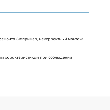
900 р
750 р
 ремонта (например, некорректный монтаж
450 р
590 р
ным характеристикам при соблюдении
1200 р
650 р
850 р
700 р