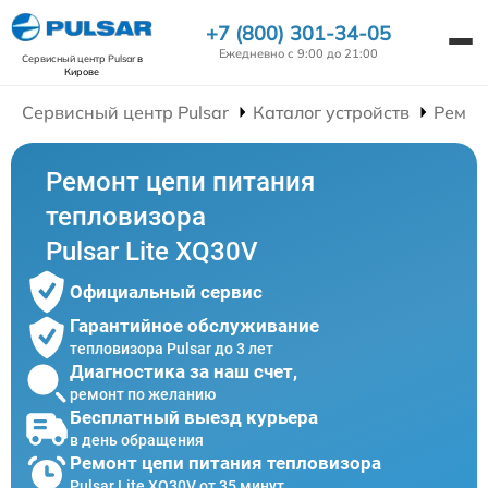
+7 (800) 301-34-05
Ежедневно с 9:00 до 21:00
Сервисный центр Pulsar
в
Кирове
Сервисный центр Pulsar
Каталог устройств
Ремон
Ремонт цепи питания
тепловизора
Pulsar Lite XQ30V
Официальный сервис
Гарантийное обслуживание
тепловизора Pulsar до 3 лет
Диагностика за наш счет,
ремонт по желанию
Бесплатный выезд курьера
в день обращения
Ремонт цепи питания тепловизора
Pulsar Lite XQ30V от 35 минут