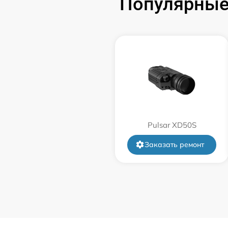
Популярные
Замена корпуса
Замена дисплея (экрана)
Прошивка (Обновление ПО)
Ремонт платы управления
(восстановление)
Pulsar XD50S
Восстановление после попадания влаги
Заказать ремонт
Ремонт Wi-Fi
Ремонт разъема
Ремонт капиллярной трубки