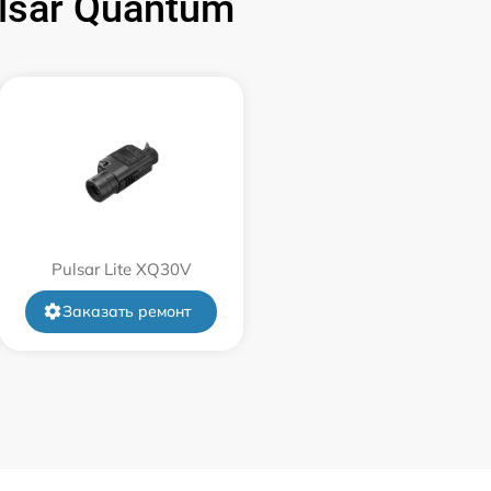
sar Quantum
1500 р
750 р
450 р
750 р
Pulsar Lite XQ30V
850 р
Заказать ремонт
850 р
650 р
450 р