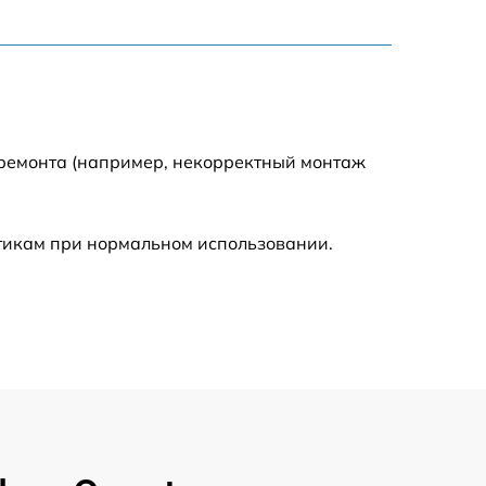
900 р
750 р
 ремонта (например, некорректный монтаж
450 р
590 р
стикам при нормальном использовании.
1200 р
650 р
850 р
700 р