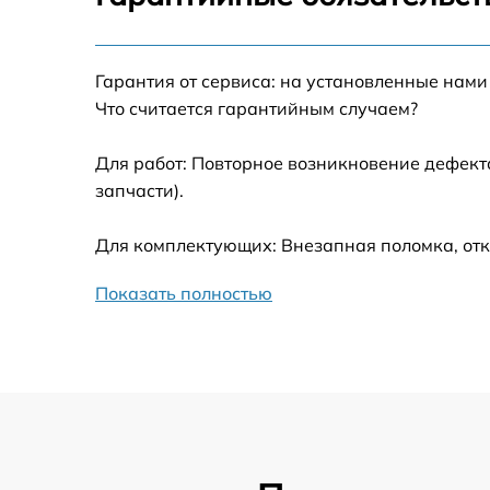
Калибровка и настройка тепловизора
Гарантия от сервиса: на установленные нами
Ремонт встроенного дальнометра и
Что считается гарантийным случаем?
других устройств
Для работ: Повторное возникновение дефект
Замена микросхемы логики
запчасти).
Замена ключей управления
Для комплектующих: Внезапная поломка, отк
Ремонт цепи питания
Показать полностью
Замена USB порта
Замена процессора
Замена аккумулятора